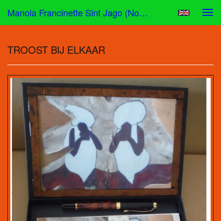
Manola Francinette Sint Jago (nona) - TROOST BIJ ELKAAR
Tog
navi
TROOST BIJ ELKAAR