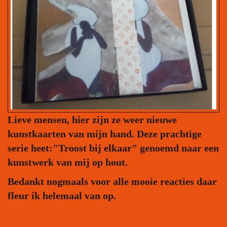
Lieve mensen, hier zijn ze weer nieuwe
kunstkaarten van mijn hand. Deze prachtige
serie heet:"Troost bij elkaar" genoemd naar een
kunstwerk van mij op hout.
Bedankt nogmaals voor alle mooie reacties daar
fleur ik helemaal van op.