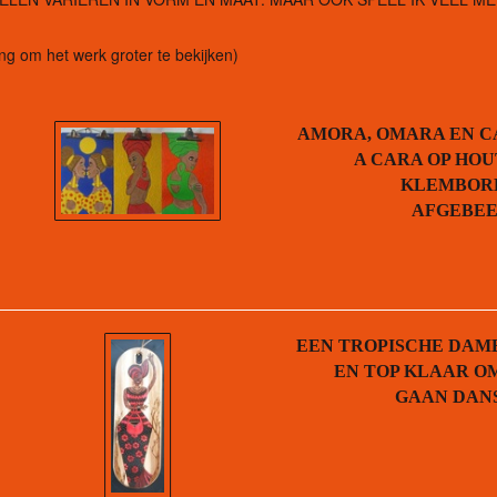
.
ing om het werk groter te bekijken)
AMORA, OMARA EN 
A CARA OP HO
KLEMBOR
AFGEBEE
EEN TROPISCHE DAM
EN TOP KLAAR O
GAAN DAN