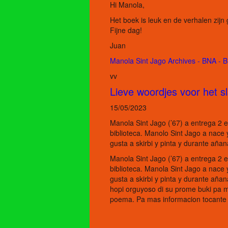
Hi Manola,
Het boek is leuk en de verhalen zijn
Fijne dag!
Juan
Manola Sint Jago Archives - BNA - B
vv
Lieve woordjes voor het 
15/05/2023
Manola Sint Jago (’67) a entrega 2 e
biblioteca. Manolo Sint Jago a nace
gusta a skirbi y pinta y durante aña
Manola Sint Jago (’67) a entrega 2 e
biblioteca. Manola Sint Jago a nace
gusta a skirbi y pinta y durante añana
hopi orguyoso di su prome buki pa m
poema. Pa mas informacion tocant