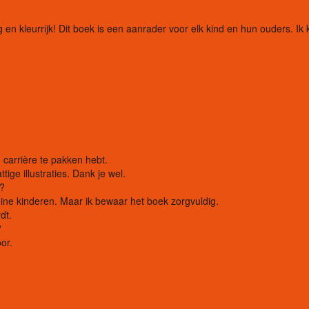
ig en kleurrijk! Dit boek is een aanrader voor elk kind en hun ouders. Ik k
e carrière te pakken hebt.
ige illustraties. Dank je wel.
f?
kleine kinderen. Maar ik bewaar het boek zorgvuldig.
dt.
?
or.