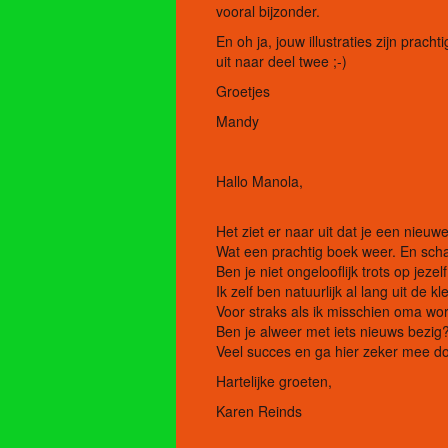
vooral bijzonder.
En oh ja, jouw illustraties zijn pracht
uit naar deel twee ;-)
Groetjes
Mandy
Hallo Manola,
Het ziet er naar uit dat je een nieuw
Wat een prachtig boek weer. En schatt
Ben je niet ongelooflijk trots op jezel
Ik zelf ben natuurlijk al lang uit de 
Voor straks als ik misschien oma wor
Ben je alweer met iets nieuws bezig
Veel succes en ga hier zeker mee do
Hartelijke groeten,
Karen Reinds