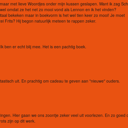
maar met lieve Woordjes onder mijn kussen geslapen. Want ik zag Schi
k wel omdat ze het net zo mooi vond als Lennon en ik het vinden?
igitaal bekeken maar in boekvorm is het wel tien keer zo mooi! Je moet
zei Frits? Hij begon natuurlijk meteen te rappen zeker.
 Ik ben er echt blij mee. Het is een pachtig boek.
ntastisch uit. En prachtig om cadeau te geven aan "nieuwe" ouders.
ingen. Hier gaan we ons zoontje zeker veel uit voorlezen. En zo goed d
ts zijn op dit werk.