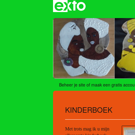
Beheer je site
of
maak een gratis accou
KINDERBOEK
Met trots mag ik u mijn