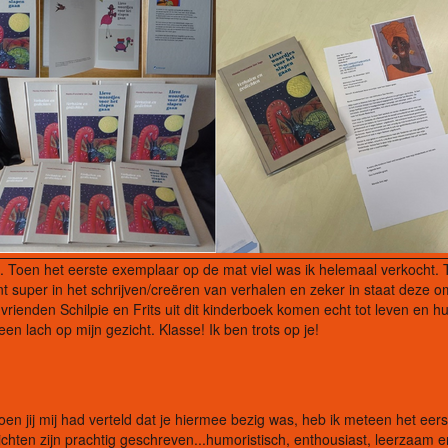
. Toen het eerste exemplaar op de mat viel was ik helemaal verkocht. 
nt super in het schrijven/creëren van verhalen en zeker in staat deze o
vrienden Schilpie en Frits uit dit kinderboek komen echt tot leven en h
een lach op mijn gezicht. Klasse! Ik ben trots op je!
n jij mij had verteld dat je hiermee bezig was, heb ik meteen het eers
chten zijn prachtig geschreven...humoristisch, enthousiast, leerzaam e