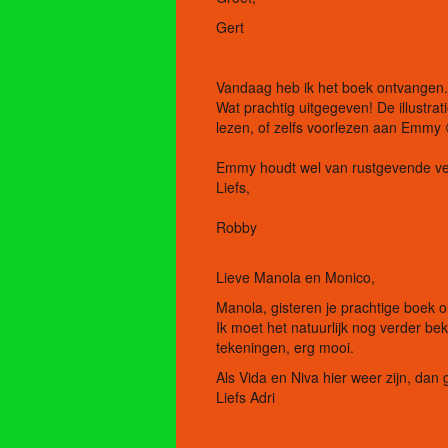
Gert
Vandaag heb ik het boek ontvangen
Wat prachtig uitgegeven! De illustrat
lezen, of zelfs voorlezen aan Emmy 
Emmy houdt wel van rustgevende ver
Liefs,
Robby
Lieve Manola en Monico,
Manola, gisteren je prachtige boek 
Ik moet het natuurlijk nog verder beki
tekeningen, erg mooi.
Als Vida en Niva hier weer zijn, dan 
Liefs Adri