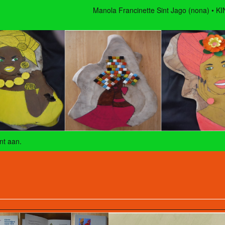
Manola Francinette Sint Jago (nona)
KI
nt aan
.