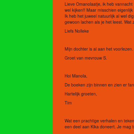
Lieve Omanolaatje, ik heb vannacht 
wel kijken!! Maar misschien eigenlij
Ik heb het juweel natuurlijk al wel d
gewoon lachen als je het leest. Wat 
Liefs Nolleke
Mijn dochter is al aan het voorlezen.
Groet van mevrouw S.
Hoi Manola,
De boeken zijn binnen en zien er fa
Hartelijk groeten,
Tim
Wat een prachtige verhalen en teken
een deel aan Kika doneert. Je mag tro