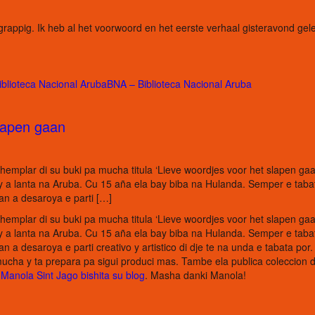
 grappig. Ik heb al het voorwoord en het eerste verhaal gisteravond gel
iblioteca Nacional ArubaBNA – Biblioteca Nacional Aruba
slapen gaan
hemplar di su buki pa mucha titula ‘Lieve woordjes voor het slapen gaa
 y a lanta na Aruba. Cu 15 aña ela bay biba na Hulanda. Semper e taba
nan a desaroya e parti […]
hemplar di su buki pa mucha titula ‘Lieve woordjes voor het slapen gaa
 y a lanta na Aruba. Cu 15 aña ela bay biba na Hulanda. Semper e taba
n a desaroya e parti creativo y artistico di dje te na unda e tabata por.
ucha y ta prepara pa sigui produci mas. Tambe ela publica coleccion d
e
Manola Sint Jago bishita su blog
. Masha danki Manola!