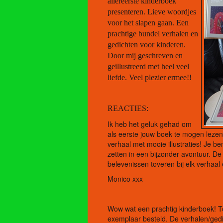
allereerste kinderboek
presenteren. Lieve woordjes
voor het slapen gaan. Een
prachtige bundel verhalen en
gedichten voor kinderen.
Door mij geschreven en
geillustreerd met heel veel
liefde. Veel plezier ermee!!
REACTIES:
Ik heb het geluk gehad om
als eerste jouw boek te mogen lezen
verhaal met mooie illustraties! Je be
zetten in een bijzonder avontuur. De 
belevenissen toveren bij elk verhaal 
Monico xxx
Wow wat een prachtig kinderboek! Toe
exemplaar besteld. De verhalen/gedi