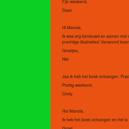
Fijn weekend,
Daan
Hi Manola,
Ik was erg benieuwd en samen met mi
prachtige illustraties! Vanavond lez
Groetjes,
Niki
Jaa ik heb het boek ontvangen. Prach
Prettig weekend,
Cindy
Hoi Manola,
Ik heb het boek ontvangen en het is
Groet,