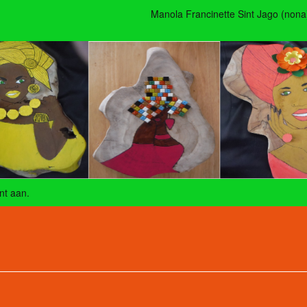
Manola Francinette Sint Jago (nona
nt aan
.