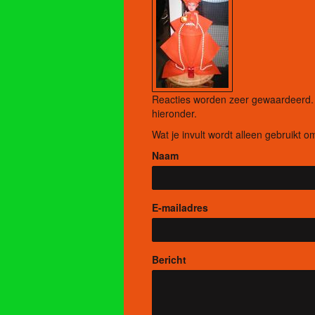
Reacties worden zeer gewaardeerd. H
hieronder.
Wat je invult wordt alleen gebruikt om
Naam
E-mailadres
Bericht