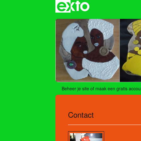
Beheer je site
of
maak een gratis accou
Contact