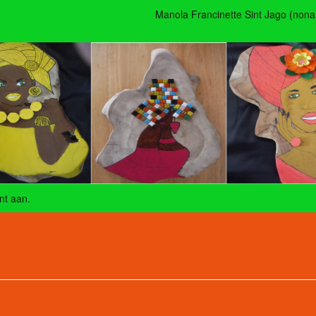
Manola Francinette Sint Jago (nona
nt aan
.