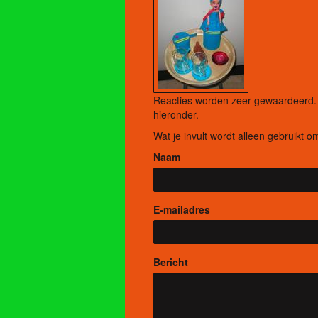
Reacties worden zeer gewaardeerd. H
hieronder.
Wat je invult wordt alleen gebruikt om
Naam
E-mailadres
Bericht