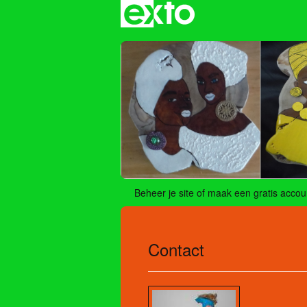
Beheer je site
of
maak een gratis accou
Contact