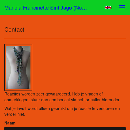
Manola Francinette Sint Jago (nona) - Reageer
Tog
navi
Contact
Reacties worden zeer gewaardeerd. Heb je vragen of
opmerkingen, stuur dan een bericht via het formulier hieronder.
Wat je invult wordt alleen gebruikt om je reactie te versturen en
verder niet.
Naam