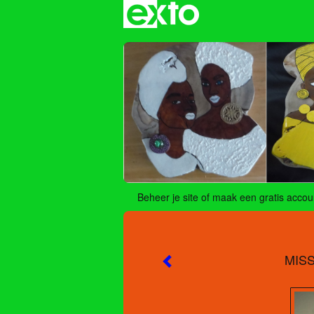
Beheer je site
of
maak een gratis accou
MISS