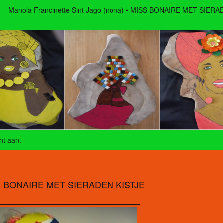
Manola Francinette Sint Jago (nona)
MISS BONAIRE MET SIERAD
nt aan
.
 BONAIRE MET SIERADEN KISTJE