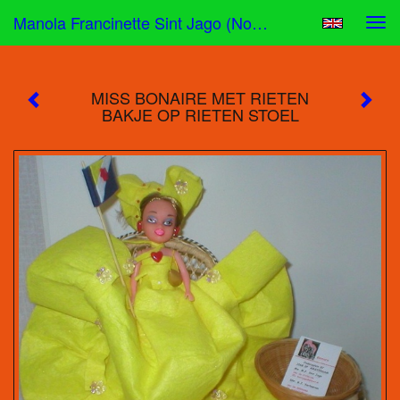
Manola Francinette Sint Jago (nona) - MISS BONAIRE MET RIETEN BAKJE OP RIETEN STOEL
Tog
navi
MISS BONAIRE MET RIETEN
BAKJE OP RIETEN STOEL