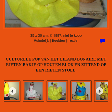
35 x 30 cm, © 1997, niet te koop
Ruimtelijk | Beelden | Textiel
CULTURELE POP VAN HET EILAND BONAIRE MET
RIETEN BAKJE OP HOUTEN BLOK EN ZITTEND OP
EEN RIETEN STOEL.