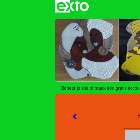
Beheer je site
of
maak een gratis accou