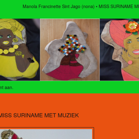
Manola Francinette Sint Jago (nona)
MISS SURINAME M
nt aan
.
MISS SURINAME MET MUZIEK