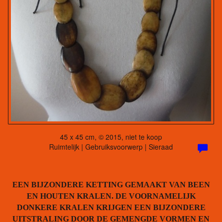
45 x 45 cm, © 2015, niet te koop
Ruimtelijk | Gebruiksvoorwerp | Sieraad
EEN BIJZONDERE KETTING GEMAAKT VAN BEEN
EN HOUTEN KRALEN. DE VOORNAMELIJK
DONKERE KRALEN KRIJGEN EEN BIJZONDERE
UITSTRALING DOOR DE GEMENGDE VORMEN EN