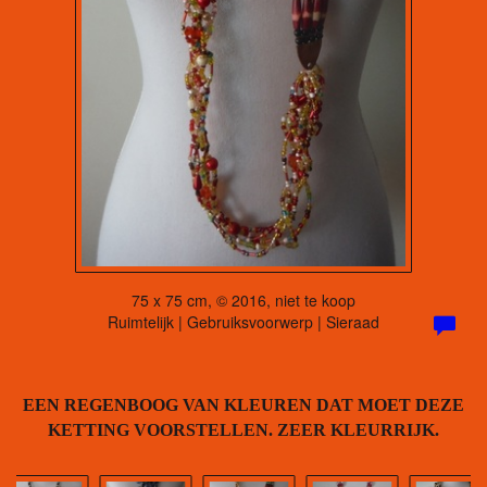
75 x 75 cm, © 2016, niet te koop
Ruimtelijk | Gebruiksvoorwerp | Sieraad
EEN REGENBOOG VAN KLEUREN DAT MOET DEZE
KETTING VOORSTELLEN. ZEER KLEURRIJK.