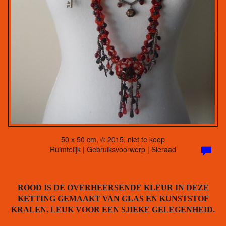
50 x 50 cm, © 2015, niet te koop
Ruimtelijk | Gebruiksvoorwerp | Sieraad
ROOD IS DE OVERHEERSENDE KLEUR IN DEZE
KETTING GEMAAKT VAN GLAS EN KUNSTSTOF
KRALEN. LEUK VOOR EEN SJIEKE GELEGENHEID.