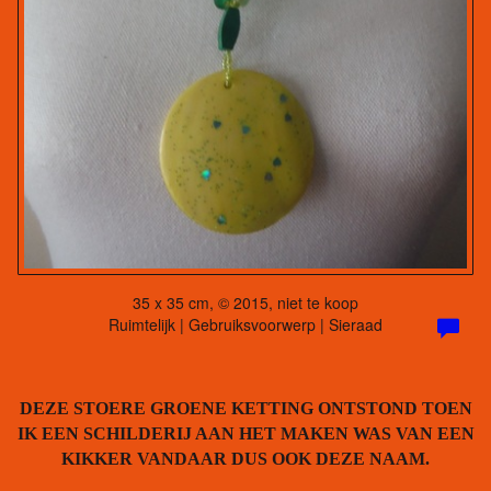
35 x 35 cm, © 2015, niet te koop
Ruimtelijk | Gebruiksvoorwerp | Sieraad
DEZE STOERE GROENE KETTING ONTSTOND TOEN
IK EEN SCHILDERIJ AAN HET MAKEN WAS VAN EEN
KIKKER VANDAAR DUS OOK DEZE NAAM.