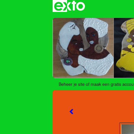
Beheer je site
of
maak een gratis accou