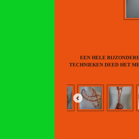
EEN HELE BIJZONDER
TECHNIEKEN DEED HET ME 