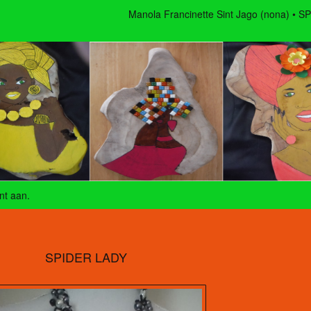
Manola Francinette Sint Jago (nona)
SP
nt aan
.
SPIDER LADY