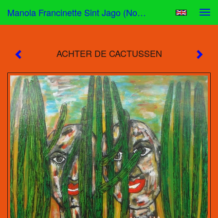
Manola Francinette Sint Jago (nona) - ACHTER DE CACTUSSEN
Tog
navi
ACHTER DE CACTUSSEN