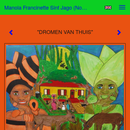
Manola Francinette Sint Jago (nona) - "DROMEN VAN THUIS"
Tog
navi
"DROMEN VAN THUIS"